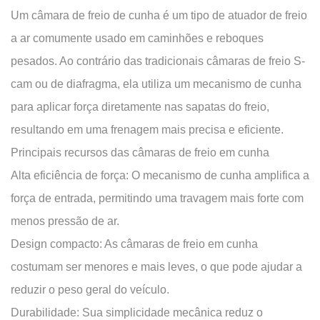
é
Um
câmara de freio de cunha
é um tipo de atuador de freio
uma
a ar comumente usado em caminhões e reboques
câmara
pesados. Ao contrário das tradicionais câmaras de freio S-
de
cam ou de diafragma, ela utiliza um mecanismo de cunha
freio
para aplicar força diretamente nas sapatas do freio,
em
cunha?
resultando em uma frenagem mais precisa e eficiente.
Principais
Principais recursos das câmaras de freio em cunha
recursos
Alta eficiência de força:
O mecanismo de cunha amplifica a
das
força de entrada, permitindo uma travagem mais forte com
câmaras
menos pressão de ar.
de
Design compacto:
As câmaras de freio em cunha
freio
em
costumam ser menores e mais leves, o que pode ajudar a
cunha
reduzir o peso geral do veículo.
Comparação
Durabilidade:
Sua simplicidade mecânica reduz o