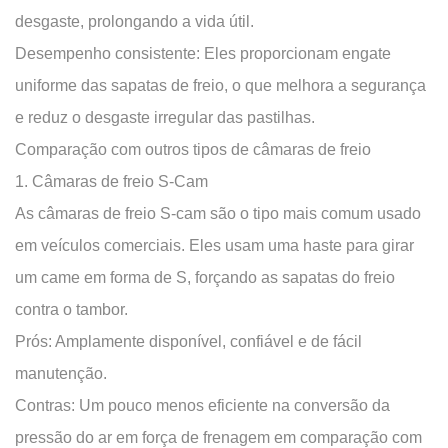
com
desgaste, prolongando a vida útil.
outros
Desempenho consistente:
Eles proporcionam engate
tipos
de
uniforme das sapatas de freio, o que melhora a segurança
câmaras
e reduz o desgaste irregular das pastilhas.
de
Comparação com outros tipos de câmaras de freio
freio
1. Câmaras de freio S-Cam
1.
As câmaras de freio S-cam são o tipo mais comum usado
Câmaras
em veículos comerciais. Eles usam uma haste para girar
de
freio
um came em forma de S, forçando as sapatas do freio
S-
contra o tambor.
Cam
Prós:
Amplamente disponível, confiável e de fácil
2.
manutenção.
Câmaras
Contras:
Um pouco menos eficiente na conversão da
de
freio
pressão do ar em força de frenagem em comparação com