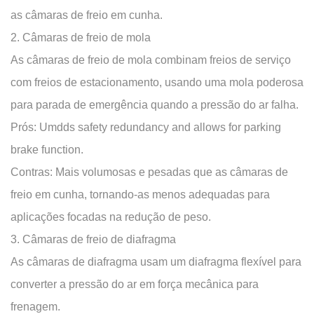
de
as câmaras de freio em cunha.
mola
2. Câmaras de freio de mola
3.
As câmaras de freio de mola combinam freios de serviço
Câmaras
com freios de estacionamento, usando uma mola poderosa
de
freio
para parada de emergência quando a pressão do ar falha.
de
Prós:
Umdds safety redundancy and allows for parking
diafragma
brake function.
Por
Contras:
Mais volumosas e pesadas que as câmaras de
que
freio em cunha, tornando-as menos adequadas para
escolher
aplicações focadas na redução de peso.
uma
câmara
3. Câmaras de freio de diafragma
de
As câmaras de diafragma usam um diafragma flexível para
freio
converter a pressão do ar em força mecânica para
em
frenagem.
cunha?