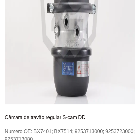
Câmara de travão regular S-cam DD
Número OE: BX7401; BX7514; 9253713000; 9253723000;
9253713080