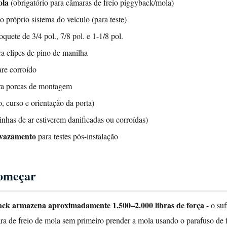
ola
(obrigatório para câmaras de freio piggyback/mola)
 próprio sistema do veículo (para teste)
uete de 3/4 pol., 7/8 pol. e 1-1/8 pol.
ra clipes de pino de manilha
re corroído
ra porcas de montagem
o, curso e orientação da porta)
linhas de ar estiverem danificadas ou corroídas)
e vazamento
para testes pós-instalação
começar
ack armazena aproximadamente 1.500–2.000 libras de força
- o su
 de freio de mola sem primeiro prender a mola usando o parafuso de fi