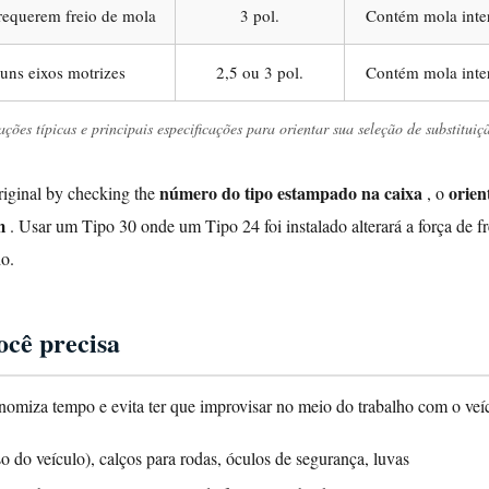
 requerem freio de mola
3 pol.
Contém mola inter
uns eixos motrizes
2,5 ou 3 pol.
Contém mola inter
ões típicas e principais especificações para orientar sua seleção de substituiç
número do tipo estampado na caixa
orien
iginal by checking the
, o
em
. Usar um Tipo 30 onde um Tipo 24 foi instalado alterará a força de 
o.
ocê precisa
nomiza tempo e evita ter que improvisar no meio do trabalho com o veí
o do veículo), calços para rodas, óculos de segurança, luvas