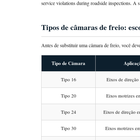
certa
service violations during roadside inspections. A
Ferramentas
e
Tipos de câmaras de freio: esc
materiais
que
você
Antes de substituir uma câmara de freio, você deve
precisa
Avisos
Tipo de Câmara
Aplica
de
segurança
Tipo 16
Eixos de direção
antes
de
Tipo 20
Eixos motrizes 
começar
Passo
Tipo 24
Eixos de direção 
a
passo:
Tipo 30
Eixos motrizes e
como