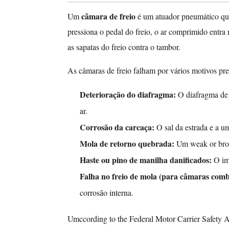
câmara
câmara de freio
Um
é um atuador pneumático que
de
pressiona o pedal do freio, o ar comprimido entra
freio
as sapatas do freio contra o tambor.
e
por
As câmaras de freio falham por vários motivos prev
que
ela
Deterioração do diafragma:
O diafragma de 
falha?
ar.
Tipos
Corrosão da carcaça:
O sal da estrada e a u
de
Mola de retorno quebrada:
Um weak or broke
câmaras
Haste ou pino de manilha danificados:
O im
de
Falha no freio de mola (para câmaras com
freio:
escolhendo
corrosão interna.
a
substituição
Umccording to the Federal Motor Carrier Safety 