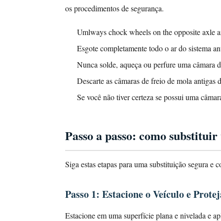
Etapa
os procedimentos de segurança.
4:
Umlways chock wheels on the opposite axle a
desconecte
as
Esgote completamente todo o ar do sistema ant
linhas
Nunca solde, aqueça ou perfure uma câmara d
aéreas
Descarte as câmaras de freio de mola antigas
Etapa
Se você não tiver certeza se possui uma câmara
5:
Remova
o
Passo a passo: como substitui
pino
da
Siga estas etapas para uma substituição segura e 
manilha
do
ajustador
Passo 1: Estacione o Veículo e Prote
de
Estacione em uma superfície plana e nivelada e ap
folga