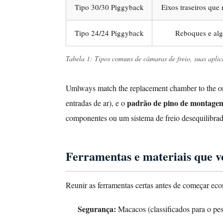
Tipo 30/30 Piggyback
Eixos traseiros que
substituir
uma
Tipo 24/24 Piggyback
Reboques e alg
câmara
de
Tabela 1: Tipos comuns de câmaras de freio, suas aplicaç
freio
Passo
Umlways match the replacement chamber to the or
1:
Estacione
padrão de pino de montag
entradas de ar), e o
o
componentes ou um sistema de freio desequilibrad
Veículo
e
Ferramentas e materiais que v
Proteja
a
Área
Reunir as ferramentas certas antes de começar eco
de
Segurança:
Macacos (classificados para o pes
Trabalho