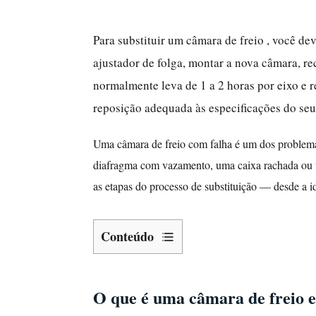
Para substituir um
câmara de freio
, você de
ajustador de folga, montar a nova câmara, re
normalmente leva de 1 a 2 horas por eixo e
reposição adequada às especificações do seu
Uma câmara de freio com falha é um dos problema
diafragma com vazamento, uma caixa rachada ou um
as etapas do processo de substituição — desde a id
Conteúdo
O
que
O que é uma câmara de freio e
é
uma