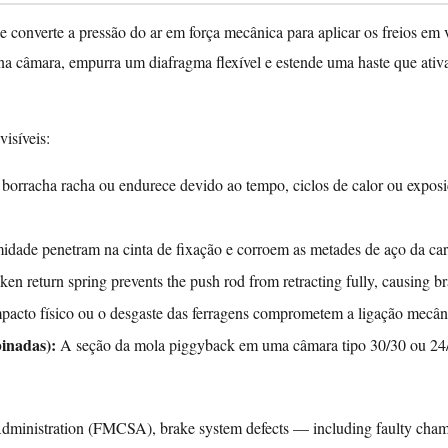
 converte a pressão do ar em força mecânica para aplicar os freios em 
 na câmara, empurra um diafragma flexível e estende uma haste que ativa
isíveis:
borracha racha ou endurece devido ao tempo, ciclos de calor ou expos
midade penetram na cinta de fixação e corroem as metades de aço da car
n return spring prevents the push rod from retracting fully, causing br
pacto físico ou o desgaste das ferragens comprometem a ligação mecân
binadas):
A seção da mola piggyback em uma câmara tipo 30/30 ou 24/2
Administration (FMCSA), brake system defects — including faulty cham