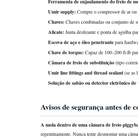
Etapa
Ferramenta de enjaulamento do freio de m
2:
Umir supply:
Compre o compressor de ar ou o
Prenda
Chaves:
Chaves combinadas ou conjunto de soq
o
Alicate:
Junta deslizante e ponta de agulha pa
freio
de
Escova de aço e óleo penetrante
para hardwa
mola
Chave de torque:
Capaz de 100–200 ft-lb pa
(somente
Câmara de freio de substituição
(tipo corret
câmaras
Umir line fittings and thread sealant
(se as 
sobrepostas)
Solução de sabão ou detector eletrônico d
Etapa
3:
Drene
Avisos de segurança antes de 
o
Sistema
A mola dentro de uma câmara de freio piggyb
de
Ar
repentinamente. Nunca tente desmontar uma câmara