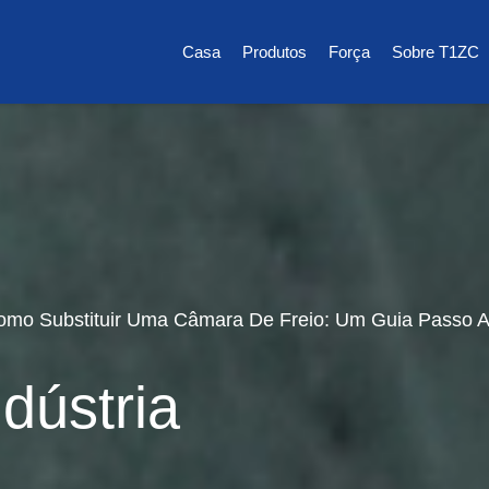
Casa
Produtos
Força
Sobre T1ZC
omo Substituir Uma Câmara De Freio: Um Guia Passo 
dústria