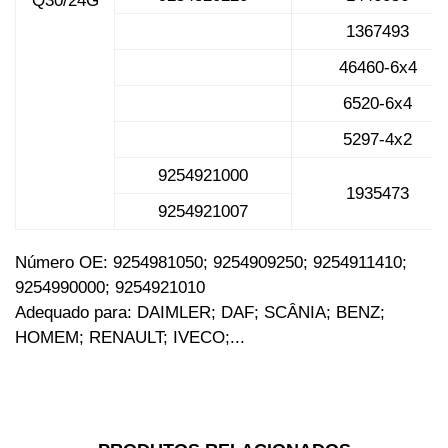
Q30/24G
1367493
46460-6x4
6520-6x4
5297-4x2
9254921000
1935473
9254921007
Número OE: 9254981050; 9254909250; 9254911410;
9254990000; 9254921010
Adequado para: DAIMLER; DAF; SCÂNIA; BENZ;
HOMEM; RENAULT; IVECO;...