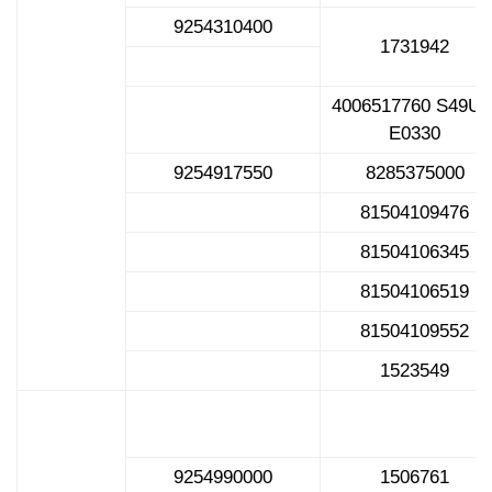
9254310400
1731942
4006517760 S49U0
E0330
9254917550
8285375000
81504109476
81504106345
81504106519
81504109552
1523549
9254990000
1506761