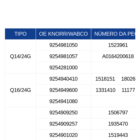
TIPO
OE KNORR/WABCO
NÚMERO DA PEÇ
9254981050
1523961
Q14/24G
9254981057
A0164200618
9254281000
9254940410
1518151 180269
Q16/24G
9254949600
1331410 111775
9254941080
9254909250
1506797
9254909257
1935470
9254901020
1519443