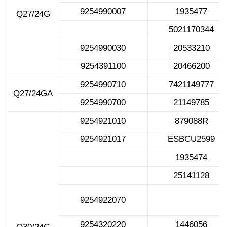
9254990007
1935477
Q27/24G
5021170344
9254990030
20533210
9254391100
20466200
9254990710
7421149777
Q27/24GA
9254990700
21149785
9254921010
879088R
9254921017
ESBCU2599
1935474
25141128
9254922070
9254320220
1446056